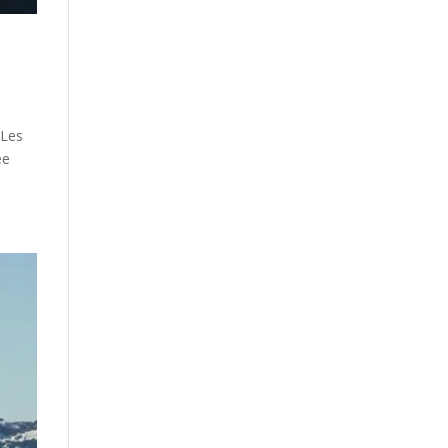
 Les
ée