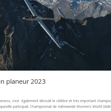
en planeur 2023
neos, s’est également déroulé le célèbre et très important champi
queville participait. Championnat de Hahnweide Women’s World Glidi