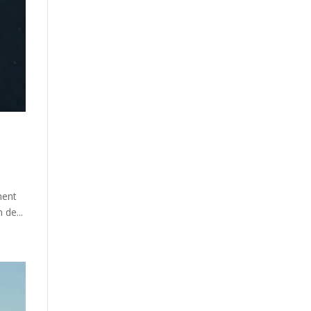
ment
 de...