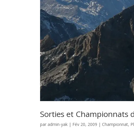
Sorties et Championnats 
par
admin-yak
|
Fév 20, 2009
|
Championnat
,
P