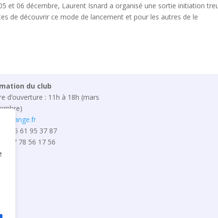
5 et 06 décembre, Laurent Isnard a organisé une sortie initiation treu
otes de découvrir ce mode de lancement et pour les autres de le
rmation du club
re d’ouverture : 11h à 18h (mars
vembre)
1@orange.fr
u : 05 61 95 37 87
e : 07 78 56 17 56
e