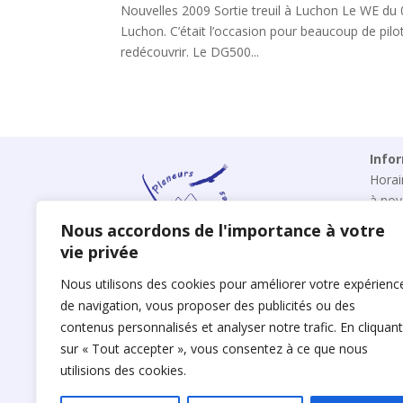
Nouvelles 2009 Sortie treuil à Luchon Le WE du 0
Luchon. C’était l’occasion pour beaucoup de pil
redécouvrir. Le DG500...
Info
Horai
à no
ppc3
Nous accordons de l'importance à votre
Burea
vie privée
Mobil
Nous utilisons des cookies pour améliorer votre expérienc
Club Planeur Saint-Gaudens
Aérodrome de Saint-Gaudens
de navigation, vous proposer des publicités ou des
Montréjeau
contenus personnalisés et analyser notre trafic.
En cliquant
31210 Clarac
sur « Tout accepter », vous consentez à ce que nous
utilisions des cookies.